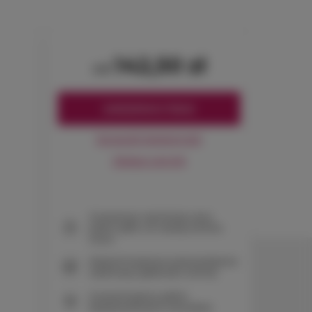
142,50 zł
od
ZAREZERWUJ TERAZ
Sprawdź dostępność
Zobacz cennik
Gwarancja najniższej ceny
pokoi tylko na naszej stronie
www
Natychmiastowe potwierdzenie
rezerwacji (płatność online)
Gwarantujemy pełne
bezpieczeństwo transakcji