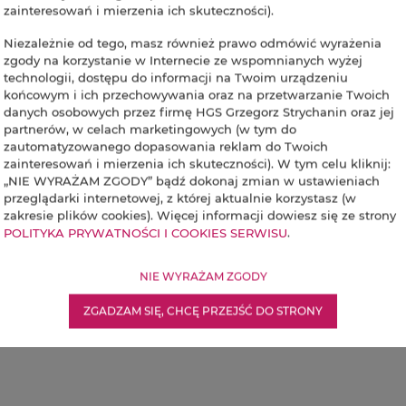
zainteresowań i mierzenia ich skuteczności).
Niezależnie od tego, masz również prawo odmówić wyrażenia
zgody na korzystanie w Internecie ze wspomnianych wyżej
technologii, dostępu do informacji na Twoim urządzeniu
końcowym i ich przechowywania oraz na przetwarzanie Twoich
danych osobowych przez firmę HGS Grzegorz Strychanin oraz jej
partnerów, w celach marketingowych (w tym do
zautomatyzowanego dopasowania reklam do Twoich
zainteresowań i mierzenia ich skuteczności). W tym celu kliknij:
„NIE WYRAŻAM ZGODY” bądź dokonaj zmian w ustawieniach
przeglądarki internetowej, z której aktualnie korzystasz (w
zakresie plików cookies). Więcej informacji dowiesz się ze strony
POLITYKA PRYWATNOŚCI I COOKIES SERWISU
.
NIE WYRAŻAM ZGODY
ZGADZAM SIĘ, CHCĘ PRZEJŚĆ DO STRONY