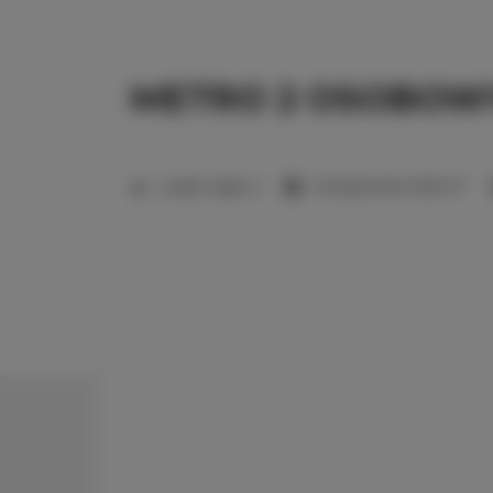
METRO 2 OSOBOW
2
Liczba miejsc:
2
Powierzchnia:
15,00 m