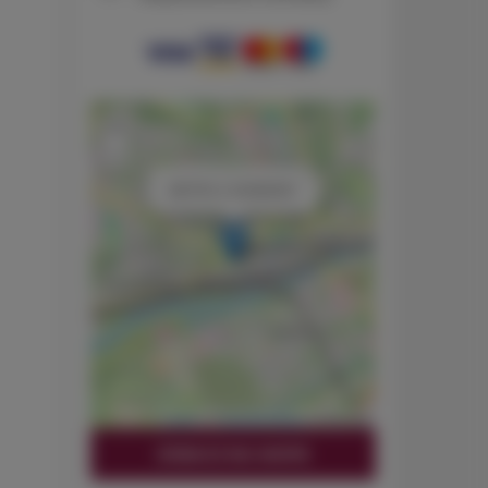
+
−
×
METRO 2 OSOBOWY
Leaflet
| ©
OpenStreetMap
contributors
ZOBACZ NA MAPIE