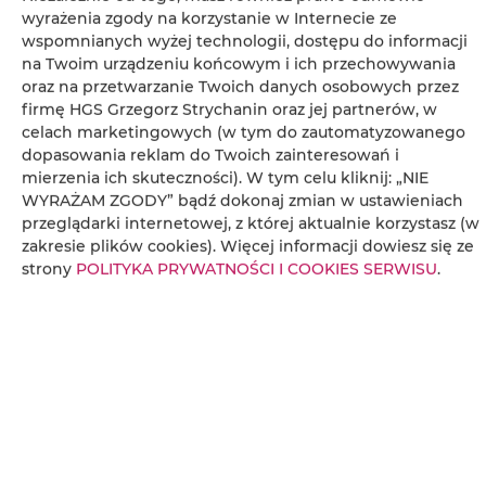
wyrażenia zgody na korzystanie w Internecie ze
wspomnianych wyżej technologii, dostępu do informacji
Pralka
na Twoim urządzeniu końcowym i ich przechowywania
oraz na przetwarzanie Twoich danych osobowych przez
firmę HGS Grzegorz Strychanin oraz jej partnerów, w
Prywatna łazienka
celach marketingowych (w tym do zautomatyzowanego
dopasowania reklam do Twoich zainteresowań i
Bezpłatny zestaw kosmetyków
mierzenia ich skuteczności). W tym celu kliknij: „NIE
WYRAŻAM ZGODY” bądź dokonaj zmian w ustawieniach
Telewizor z płaskim ekranem
przeglądarki internetowej, z której aktualnie korzystasz (w
zakresie plików cookies). Więcej informacji dowiesz się ze
strony
POLITYKA PRYWATNOŚCI I COOKIES SERWISU
.
Telewizor
Część jadalna
Kieliszki do wina
Butelka wody