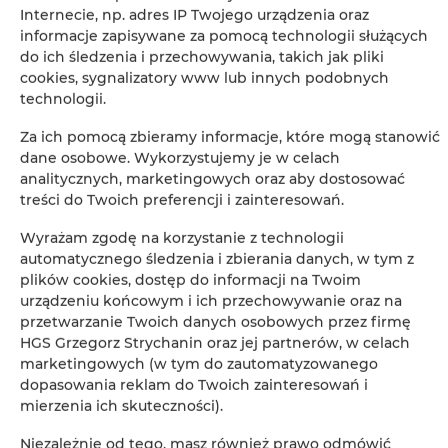
Internecie, np. adres IP Twojego urządzenia oraz
informacje zapisywane za pomocą technologii służących
Wyposażenie łazienki
do ich śledzenia i przechowywania, takich jak pliki
cookies, sygnalizatory www lub innych podobnych
Prysznic
technologii.
Za ich pomocą zbieramy informacje, które mogą stanowić
Telewizja satelitarna
dane osobowe. Wykorzystujemy je w celach
analitycznych, marketingowych oraz aby dostosować
Suszarka do włosów
treści do Twoich preferencji i zainteresowań.
Wyrażam zgodę na korzystanie z technologii
Żelazko
automatycznego śledzenia i zbierania danych, w tym z
plików cookies, dostęp do informacji na Twoim
Wieszak na ubrania
urządzeniu końcowym i ich przechowywanie oraz na
przetwarzanie Twoich danych osobowych przez firmę
HGS Grzegorz Strychanin oraz jej partnerów, w celach
Rozkładana sofa
marketingowych (w tym do zautomatyzowanego
dopasowania reklam do Twoich zainteresowań i
Sprzęt do prasowania
mierzenia ich skuteczności).
Niezależnie od tego, masz również prawo odmówić
Część wypoczynkowa