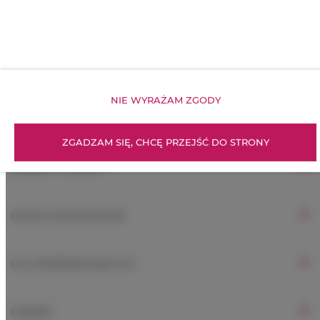
Widok na wewnętrzny dziedziniec
Parking
NIE WYRAŻAM ZGODY
WŁAŚCIWOŚCI POKOJU
ZGADZAM SIĘ, CHCĘ PRZEJŚĆ DO STRONY
ZASADY I OPŁATY
OPCJE DODATKOWE
DLA REZERWUJĄCYCH
CENNIK