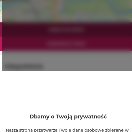
Leaflet
| ©
OpenStreetMap
contributors
ZOBACZ NA MAPIE
ZAREZERWUJ TERAZ
Udogodnienia
Klimatyzacja
Kuchnia z pełnym wyposażeniem
Kuchnia
Dbamy o Twoją prywatność
Lodówka
Nasza strona przetwarza Twoje dane osobowe zbierane w