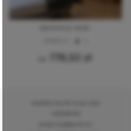
Apartamenty villa 82 -
2
15,00 m
2
178,50 zł
Od
WAWRÓW
, 66-400 Gorzów Wlkp
+48733997799
grzegorz.hgs@gmail.com