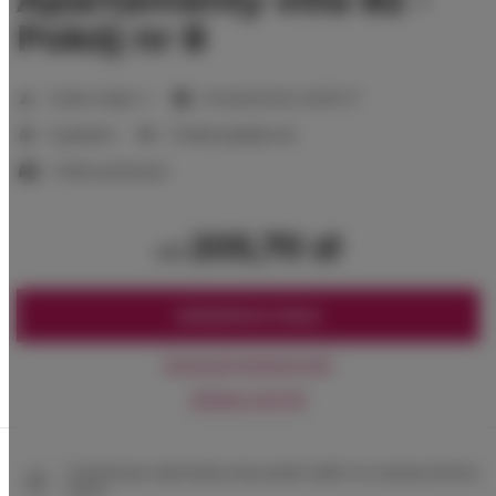
Pokój nr 8
2
Liczba miejsc:
4
Powierzchnia:
42,00 m
2 sypialnie
2 łóżka pojedyncze
1 łóżko podwójne
205,70 zł
od
ZAREZERWUJ TERAZ
Sprawdź dostępność
Zobacz cennik
Gwarancja najniższej ceny pokoi tylko na naszej stronie
www