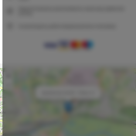
Natychmiastowe potwierdzenie rezerwacji (płatność
online)
Gwarantujemy pełne bezpieczeństwo transakcji
+
−
×
Apartamenty villa 82 - Pokój nr 8