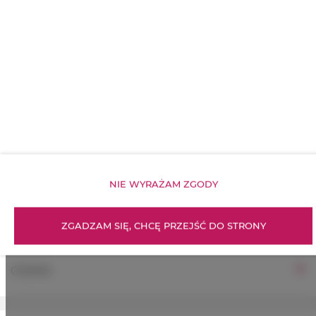
Parking
WŁAŚCIWOŚCI POKOJU
ZASADY I OPŁATY
OPCJE DODATKOWE
NIE WYRAŻAM ZGODY
DLA REZERWUJĄCYCH
ZGADZAM SIĘ, CHCĘ PRZEJŚĆ DO STRONY
CENNIK