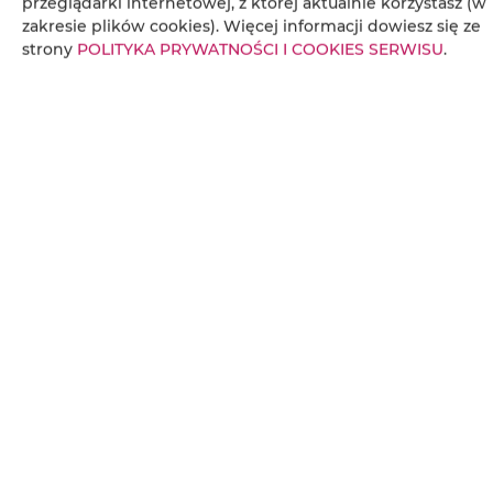
przeglądarki internetowej, z której aktualnie korzystasz (w
Kieliszki do wina
zakresie plików cookies). Więcej informacji dowiesz się ze
strony
POLITYKA PRYWATNOŚCI I COOKIES SERWISU
.
Butelka wody
Czekoladki lub ciastka
Płyta kuchenna
Czajnik elektryczny
Aneks kuchenny
Przybory kuchenne
Kuchenka mikrofalowa
Zestaw do przygotowywania kawy i herbaty