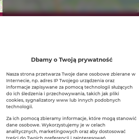
Leaflet
| ©
OpenStreetMap
contributors
ZOBACZ NA MAPIE
ZAREZERWUJ TERAZ
Udogodnienia
Dbamy o Twoją prywatność
Nasza strona przetwarza Twoje dane osobowe zbierane w
Kuchnia z pełnym wyposażeniem
Internecie, np. adres IP Twojego urządzenia oraz
informacje zapisywane za pomocą technologii służących
Kuchnia
do ich śledzenia i przechowywania, takich jak pliki
cookies, sygnalizatory www lub innych podobnych
technologii.
Lodówka
Za ich pomocą zbieramy informacje, które mogą stanowić
Wyposażenie łazienki
dane osobowe. Wykorzystujemy je w celach
analitycznych, marketingowych oraz aby dostosować
treści do Twoich preferencji i zainteresowań.