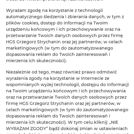
Prysznic
Wyrażam zgodę na korzystanie z technologii
Telewizja satelitarna
automatycznego śledzenia i zbierania danych, w tym z
plików cookies, dostęp do informacji na Twoim
urządzeniu końcowym i ich przechowywanie oraz na
Suszarka do włosów
przetwarzanie Twoich danych osobowych przez firmę
HGS Grzegorz Strychanin oraz jej partnerów, w celach
Rozkładana sofa
marketingowych (w tym do zautomatyzowanego
dopasowania reklam do Twoich zainteresowań i
mierzenia ich skuteczności).
Pralka
Niezależnie od tego, masz również prawo odmówić
Prywatna łazienka
wyrażenia zgody na korzystanie w Internecie ze
wspomnianych wyżej technologii, dostępu do informacji
na Twoim urządzeniu końcowym i ich przechowywania
Telewizor z płaskim ekranem
oraz na przetwarzanie Twoich danych osobowych przez
firmę HGS Grzegorz Strychanin oraz jej partnerów, w
Telewizor
celach marketingowych (w tym do zautomatyzowanego
dopasowania reklam do Twoich zainteresowań i
mierzenia ich skuteczności). W tym celu kliknij: „NIE
Część jadalna
WYRAŻAM ZGODY” bądź dokonaj zmian w ustawieniach