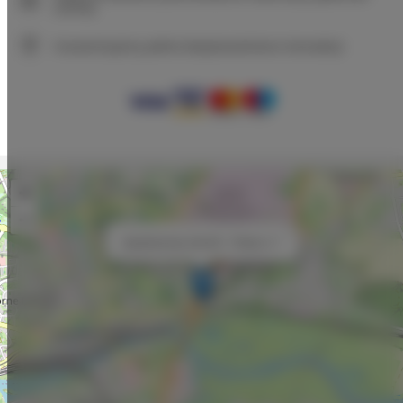
online)
Gwarantujemy pełne bezpieczeństwo transakcji
+
−
×
Apartamenty villa 82 - Pokój nr 7