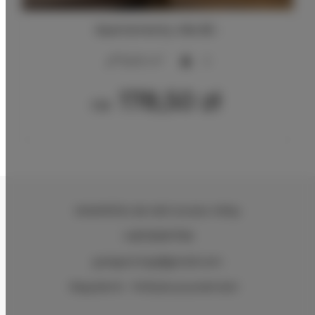
Apartamenty villa 82 -
2
15,00 m
2
178,50 zł
Od
WAWRÓW
, 66-400 Gorzów Wlkp
+48733997799
grzegorz.hgs@gmail.com
Regulamin
Polityka prywatności